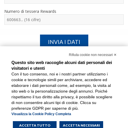
Numero di tessera Rewards
Rifiuta cookie non necessari ✕
Il buono sconto verrà recapitato (ai soci Rewards che ne avranno diritto) via e-mail al
termine dell'operazione, entro il 30 settembre 2026 e potrà essere utilizzato negli hotel
Questo sito web raccoglie alcuni dati personali dei
BWH in Italia e a Malta per soggiorni dal 1° ottobre 2026 al 31 marzo 2027. Termini e
visitatori e utenti
condizioni per l'utilizzo del buono sconto verranno recapitati insieme al buono stesso.
Con il tuo consenso, noi e i nostri partner utilizziamo i
cookie e tecnologie simili per archiviare, accedere ed
elaborare i dati personali come, ad esempio, la visita al
sito web o la personalizzazione degli annunci. Poiché
rispettiamo il tuo diritto alla privacy, è possibile scegliere
di non consentire alcuni tipi di cookie. Clicca su
preferenze GDPR per saperne di più.
Visualizza la Cookie Policy Completa
ACCETTA TUTTO
ACCETTA NECESSARI