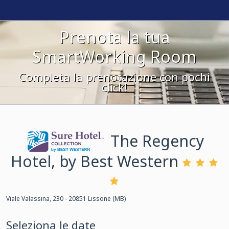
Prenota la tua
SmartWorking Room
Completa la prenotazione con pochi
click!
The Regency
Hotel, by Best Western
Sure Hotel
Collection
Viale Valassina, 230 - 20851 Lissone (MB)
Seleziona le date