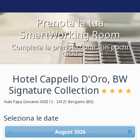
Prenota la tua
SmartWorking Room
Completa la prenotazione con pochi
click!
Hotel Cappello D'Oro, BW
Signature Collection
Viale Papa Giovanni XXIII 12 - 24121 Bergamo (BG)
Seleziona le date
August
2026