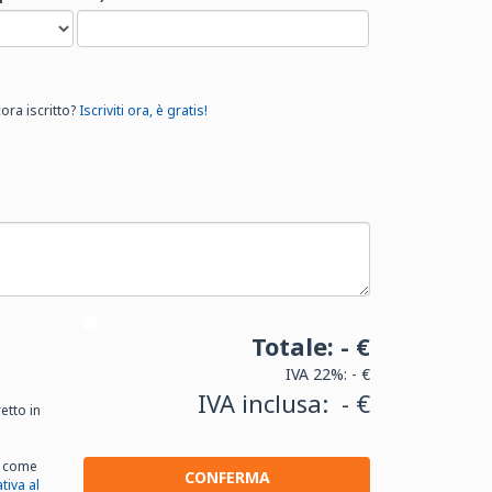
ora iscritto?
Iscriviti ora, è gratis!
Totale:
- €
IVA 22%:
- €
IVA inclusa:
- €
etto in
, come
CONFERMA
tiva al