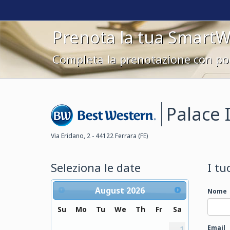
Prenota la tua Smart
Completa la prenotazione con poc
Palace 
Best
Via Eridano, 2 - 44122 Ferrara (FE)
Western
Seleziona le date
I tu
August
2026
Nome
Su
Mo
Tu
We
Th
Fr
Sa
Email
1