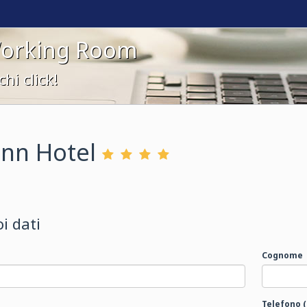
Working Room
hi click!
Inn Hotel
oi dati
Cognome
Telefono (