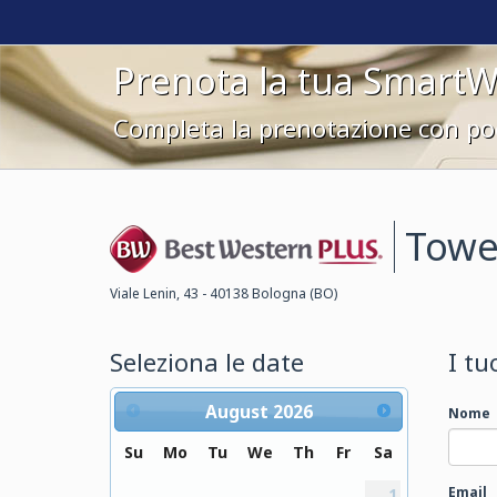
Prenota la tua Smart
Completa la prenotazione con poc
Towe
Best Western
Viale Lenin, 43 - 40138 Bologna (BO)
Plus
Seleziona le date
I tu
August
2026
Nome
Su
Mo
Tu
We
Th
Fr
Sa
Email
1