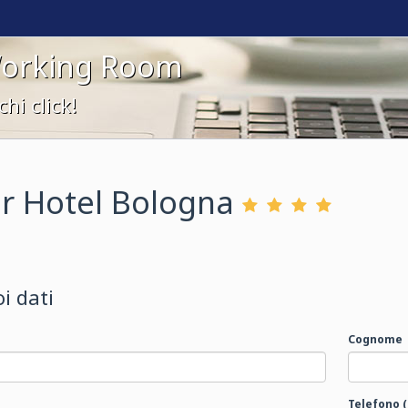
Working Room
hi click!
r Hotel Bologna
oi dati
Cognome
Telefono (