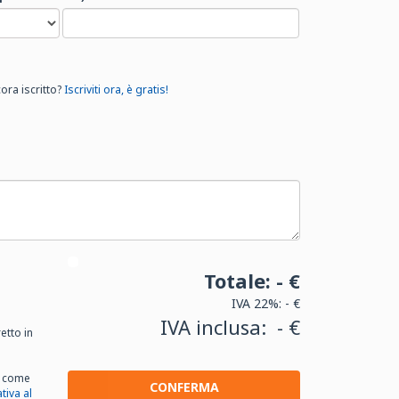
ora iscritto?
Iscriviti ora, è gratis!
Totale:
- €
IVA 22%:
- €
IVA inclusa:
- €
etto in
, come
CONFERMA
tiva al