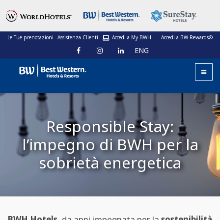
Le Tue prenotazioni
Assistenza Clienti
Accedi a My BWH
Accedi a BW Rewards®
ENG
Responsible Stay:
l’impegno di BWH per la
sobrietà energetica
BWH Hotels
, da anni impegnata per la
sostenibilità