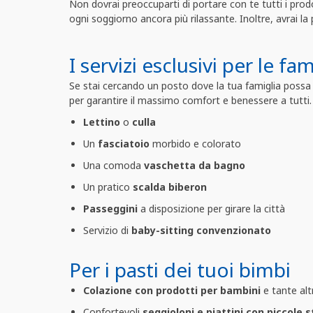
Non dovrai preoccuparti di portare con te tutti i prod
ogni soggiorno ancora più rilassante. Inoltre, avrai la p
I servizi esclusivi per le fam
Se stai cercando un posto dove la tua famiglia possa s
per garantire il massimo comfort e benessere a tutti
Lettino
o
culla
Un
fasciatoio
morbido e colorato
Una comoda
vaschetta da bagno
Un pratico
scalda biberon
Passeggini
a disposizione per girare la città
Servizio di
baby-sitting convenzionato
Per i pasti dei tuoi bimbi
Colazione con prodotti per bambini
e tante alt
Confortevoli
seggioloni e piattini con piccole s