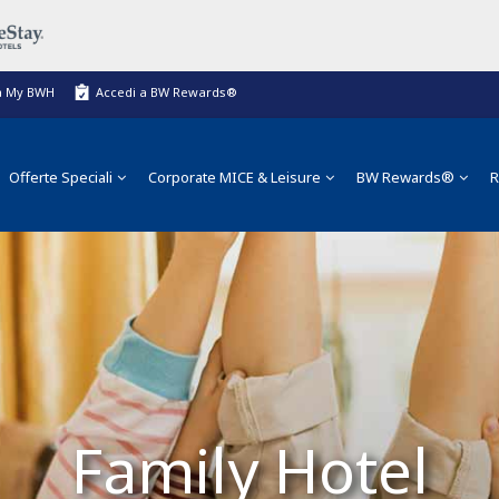
a My BWH
Accedi a BW Rewards®
Offerte Speciali
Corporate MICE & Leisure
BW Rewards®
R
Family Hotel