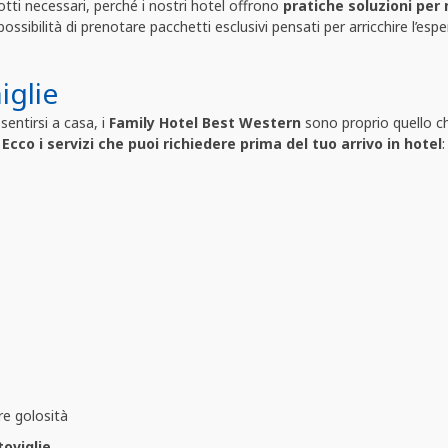
otti necessari, perché i nostri hotel offrono
pratiche soluzioni per
ossibilità di prenotare pacchetti esclusivi pensati per arricchire l’espe
iglie
entirsi a casa, i
Family Hotel Best Western
sono proprio quello che
.
Ecco i servizi che puoi richiedere prima del tuo arrivo in hotel
:
re golosità
toviglie