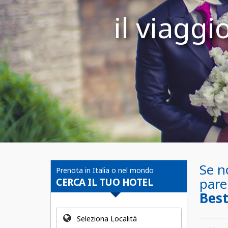
il viaggi
Se n
Prenota in Italia o nel mondo
pare
CERCA IL TUO HOTEL
Best