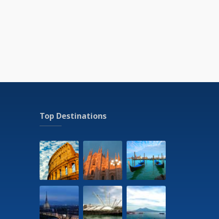
del mondo.
vostra Travel Card tramite bonifico bancario.
saldare totalmente o parzialmente il vostro
t Western o visitare
www.bestwestern.it
Top Destinations