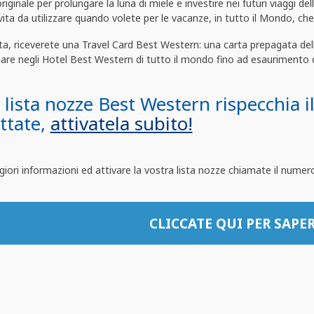
riginale per prolungare la luna di miele e investire nei futuri viaggi de
vita da utilizzare quando volete per le vacanze, in tutto il Mondo, che
ista, riceverete una Travel Card Best Western: una carta prepagata dell’
are negli Hotel Best Western di tutto il mondo fino ad esaurimento d
 lista nozze Best Western rispecchia il
ttate,
attivatela subito!
iori informazioni ed attivare la vostra lista nozze chiamate il nume
CLICCATE QUI PER SAPER
sta nozze Best Western
’attivazione della lista nozze Best Western non ha costi.
 chiusura della lista nozze, riceverete una Travel Card caricata 