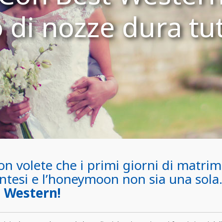
o di nozze dura tut
on volete che i primi giorni di matrim
ntesi e l’honeymoon non sia una sol
 Western!