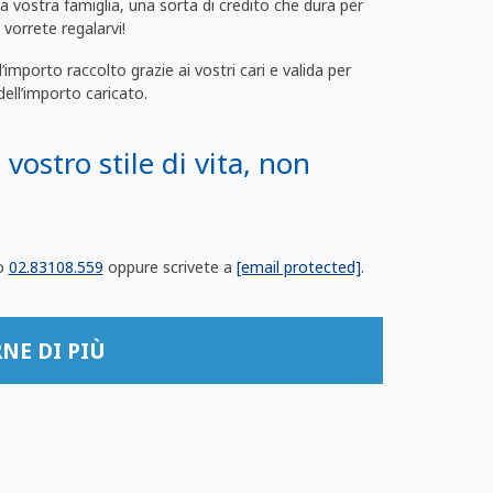
lla vostra famiglia, una sorta di credito che dura per
 vorrete regalarvi!
importo raccolto grazie ai vostri cari e valida per
ell’importo caricato.
 vostro stile di vita, non
ro
02.83108.559
oppure scrivete a
[email protected]
.
NE DI PIÙ
dell’importo raccolto che potrete utilizzare