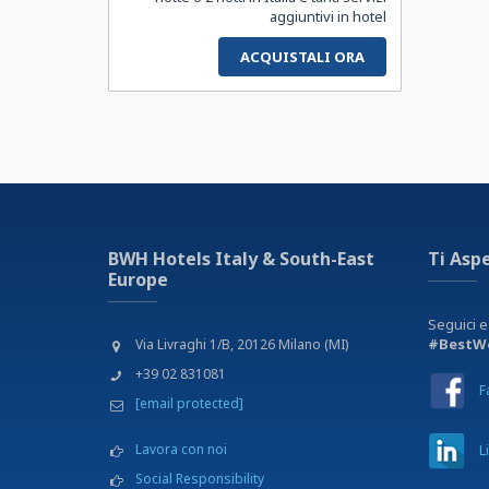
aggiuntivi in hotel
p
P
ACQUISTALI ORA
C
L
s
P
BWH Hotels Italy & South-East
Ti Asp
Europe
Seguici e
#BestWe
Via Livraghi 1/B, 20126 Milano (MI)
+39 02 831081
F
[email protected]
Lavora con noi
L
Social Responsibility