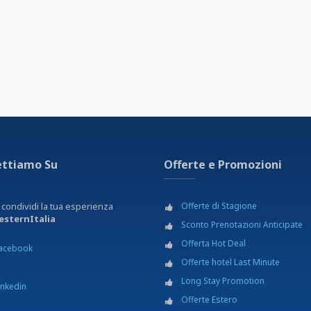
er saldare i vostri soggiorni in tutti gli alberghi Best Western 
arenti e amici potranno caricare l’importo da loro scelto sulla 
on la Travel Card potrete pagare tutte le vostre vacanze.
a Travel Card dovrà essere presentata al check-in in hotel per 
oggiorno.
er prenotare i soggiorni contattare il Centro Prenotazioni Bes
ettiamo Su
Offerte e Promozioni
 condividi la tua esperienza
Offerte di Stagione
sternItalia
Sconto Prenotazioni Anticipate
Offerta Hot Deal
acebook
Offerte hotel Last Minute
Long Stay Promotion
inkedin
Offerte Estero