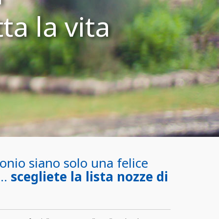
ta la vita
onio siano solo una felice
a…
scegliete la lista nozze di