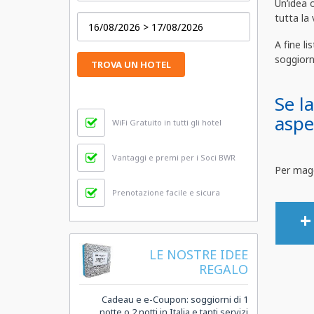
Un’idea o
tutta la 
A fine l
soggiorn
TROVA UN HOTEL
Se la
aspe
WiFi Gratuito in tutti gli hotel
Vantaggi e premi per i Soci BWR
Per magg
Prenotazione facile e sicura
Li
LE NOSTRE IDEE
REGALO
L
Cadeau e e-Coupon: soggiorni di 1
notte o 2 notti in Italia e tanti servizi
A