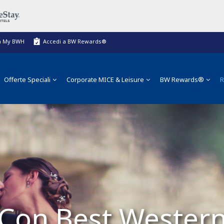
a My BWH
Accedi a BW Rewards®
Offerte Speciali
Corporate MICE & Leisure
BW Rewards®
R
Con Best Wester