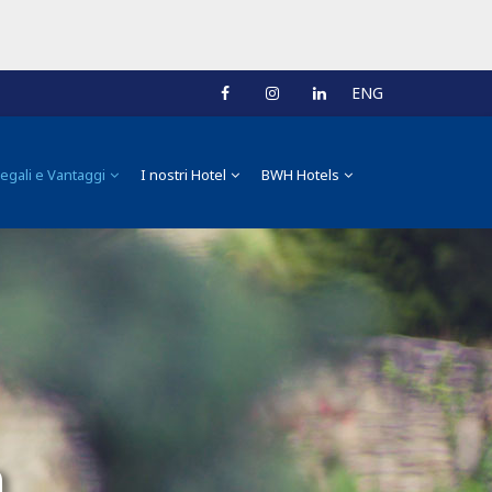
ENG
egali e Vantaggi
I nostri Hotel
BWH Hotels
n