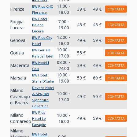
11.00 -
BW Plus CHC
Firenze
39 €
49 €
CONTATTA
18.00
Florence
BW Hotel
Foggia
7.00 -
45 €
45 €
CONTATTA
Palace
Lucera
19.00
Lucera
12.00 -
BW Plus City
Genova
49 €
59 €
CONTATTA
18.00
Hotel
10.00 -
BW Gorizia
Gorizia
55 €
CONTATTA
17.00
Palace Hotel
08.00 -
BW Hotel I
Macerata
39 €
49 €
CONTATTA
24.00
Colli
10.00 -
BW Hotel
Marsala
59 €
69 €
CONTATTA
19.00
Stella D'Italia
Devero Hotel
Milano
10.00 -
& SPA, BW
Cavenago
49 €
59 €
CONTATTA
17.00
Signature
di Brianza
Collection
BW Plus
Milano
10.00 -
49 €
59 €
CONTATTA
Hotel Le
Cornaredo
18.00
Favaglie
Milano
BW Hotel
Malpensa
9.00 -