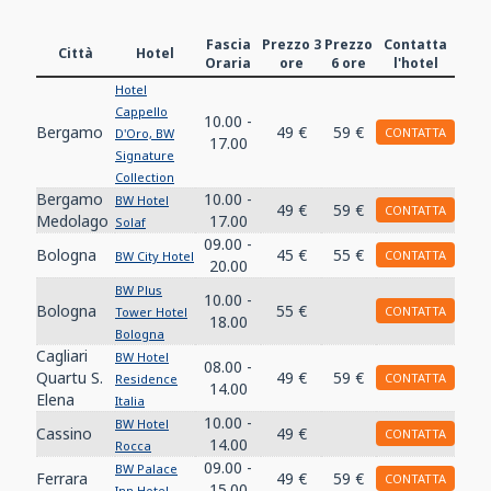
Fascia
Prezzo 3
Prezzo
Contatta
Città
Hotel
Oraria
ore
6 ore
l'hotel
Hotel
Cappello
10.00 -
Bergamo
49 €
59 €
CONTATTA
D'Oro, BW
17.00
Signature
Collection
Bergamo
10.00 -
BW Hotel
49 €
59 €
CONTATTA
Medolago
17.00
Solaf
09.00 -
Bologna
45 €
55 €
CONTATTA
BW City Hotel
20.00
BW Plus
10.00 -
Bologna
55 €
CONTATTA
Tower Hotel
18.00
Bologna
Cagliari
BW Hotel
08.00 -
Quartu S.
49 €
59 €
CONTATTA
Residence
14.00
Elena
Italia
10.00 -
BW Hotel
Cassino
49 €
CONTATTA
14.00
Rocca
09.00 -
BW Palace
Ferrara
49 €
59 €
CONTATTA
15.00
Inn Hotel