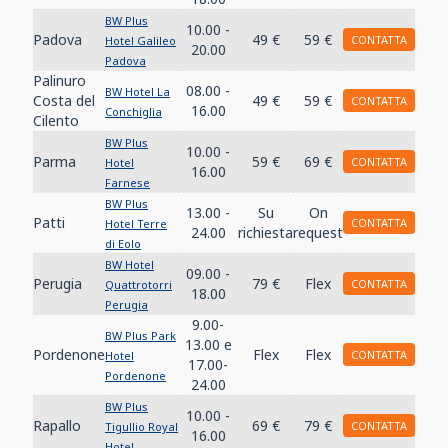
BW Plus
10.00 -
Padova
49 €
59 €
CONTATTA
Hotel Galileo
20.00
Padova
Palinuro
08.00 -
BW Hotel La
Costa del
49 €
59 €
CONTATTA
16.00
Conchiglia
Cilento
BW Plus
10.00 -
Parma
59 €
69 €
CONTATTA
Hotel
16.00
Farnese
BW Plus
13.00 -
Su
On
Patti
CONTATTA
Hotel Terre
24.00
richiesta
request
di Eolo
BW Hotel
09.00 -
Perugia
79 €
Flex
CONTATTA
Quattrotorri
18.00
Perugia
9.00-
BW Plus Park
13.00 e
Pordenone
Flex
Flex
CONTATTA
Hotel
17.00-
Pordenone
24.00
BW Plus
10.00 -
Rapallo
69 €
79 €
CONTATTA
Tigullio Royal
16.00
Hotel