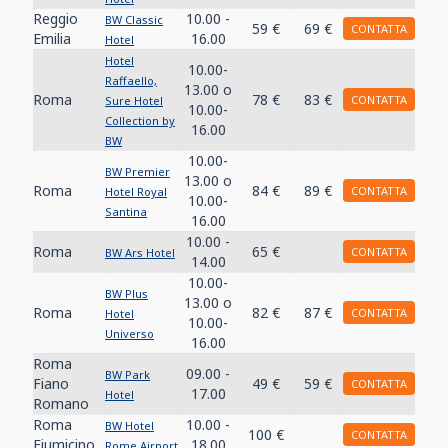
Reggio
10.00 -
BW Classic
59 €
69 €
CONTATTA
Emilia
16.00
Hotel
Hotel
10.00-
Raffaello,
13.00 o
Roma
78 €
83 €
CONTATTA
Sure Hotel
10.00-
Collection by
16.00
BW
10.00-
BW Premier
13.00 o
Roma
84 €
89 €
CONTATTA
Hotel Royal
10.00-
Santina
16.00
10.00 -
Roma
65 €
CONTATTA
BW Ars Hotel
14.00
10.00-
BW Plus
13.00 o
Roma
82 €
87 €
CONTATTA
Hotel
10.00-
Universo
16.00
Roma
09.00 -
BW Park
Fiano
49 €
59 €
CONTATTA
17.00
Hotel
Romano
Roma
10.00 -
BW Hotel
100 €
CONTATTA
Fiumicino
18.00
Rome Airport