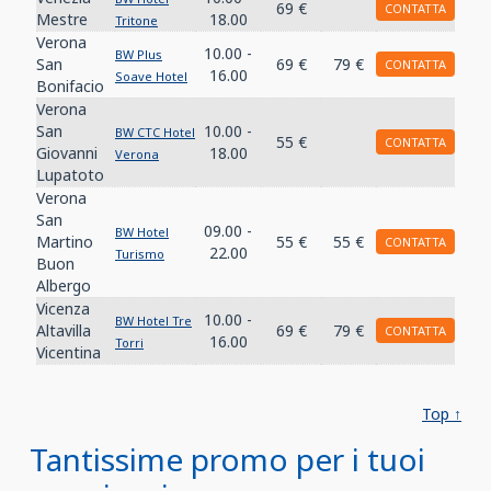
69 €
CONTATTA
Mestre
18.00
Tritone
Verona
10.00 -
BW Plus
San
69 €
79 €
CONTATTA
16.00
Soave Hotel
Bonifacio
Verona
San
10.00 -
BW CTC Hotel
55 €
CONTATTA
Giovanni
18.00
Verona
Lupatoto
Verona
San
09.00 -
BW Hotel
Martino
55 €
55 €
CONTATTA
22.00
Turismo
Buon
Albergo
Vicenza
10.00 -
BW Hotel Tre
Altavilla
69 €
79 €
CONTATTA
16.00
Torri
Vicentina
Top ↑
Tantissime promo per i tuoi