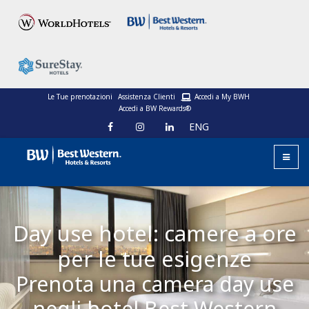
Le Tue prenotazioni
Assistenza Clienti
Accedi a My BWH
Accedi a BW Rewards®
ENG
Day use hotel: camere a ore
per le tue esigenze
Prenota una camera day use
negli hotel Best Western