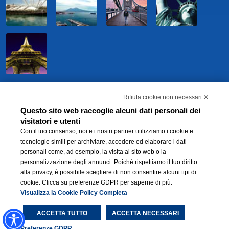
Rifiuta cookie non necessari ✕
Questo sito web raccoglie alcuni dati personali dei
visitatori e utenti
Con il tuo consenso, noi e i nostri partner utilizziamo i cookie e
tecnologie simili per archiviare, accedere ed elaborare i dati
personali come, ad esempio, la visita al sito web o la
personalizzazione degli annunci. Poiché rispettiamo il tuo diritto
BWH Hotels Italia S.C.p.A. - Società Benefit - via Livraghi, 1/b - 20126 Milano -
alla privacy, è possibile scegliere di non consentire alcuni tipi di
P.IVA 06865290156 -
Modifica preferenze Cookie
-
Privacy Policy
-
Modello 231
cookie. Clicca su preferenze GDPR per saperne di più.
e Whistleblowing
®
Visualizza la Cookie Policy Completa
Each BWH
Hotels property is independently owned and operated.
ACCETTA TUTTO
ACCETTA NECESSARI
Preferenze GDPR