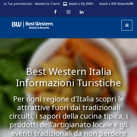
Le Tue prenotazioni
Assistenza Clienti
Accedi a My BWH
Accedi a BW RewardsÂ®
Best Western Italia
Informazioni Turistiche
Per ogni regione d'Italia scopri le
attrattive fuori dai tradizionali
circuiti, i sapori della cucina tipica, i
prodotti dell'artigianato locale e gli
eventi tradizionali da non perdere