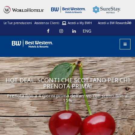
Le Tue prenotazioni
Assistenza Clienti
Accedi a My BWH
Accedi a BW RewardsÂ®
ENG
HOT DEAL, SCONTI CHE SCOTTANO PER CHI
PRENOTA PRIMA!
Prenota fino a 4 giorni prima dell’arrivo con sconti fino al
15%