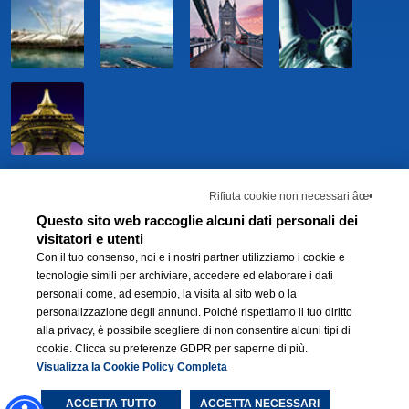
Rifiuta cookie non necessari âœ•
Questo sito web raccoglie alcuni dati personali dei
visitatori e utenti
Con il tuo consenso, noi e i nostri partner utilizziamo i cookie e
tecnologie simili per archiviare, accedere ed elaborare i dati
personali come, ad esempio, la visita al sito web o la
personalizzazione degli annunci. Poiché rispettiamo il tuo diritto
BWH Hotels Italia S.C.p.A. - Società Benefit - via Livraghi, 1/b - 20126 Milano -
alla privacy, è possibile scegliere di non consentire alcuni tipi di
P.IVA 06865290156 -
Modifica preferenze Cookie
-
Privacy Policy
-
Modello 231
cookie. Clicca su preferenze GDPR per saperne di più.
e Whistleblowing
-
Dichiarazione di Accessibilità
®
Each BWH
Visualizza la Cookie Policy Completa
Hotels property is independently owned and operated.
ACCETTA TUTTO
ACCETTA NECESSARI