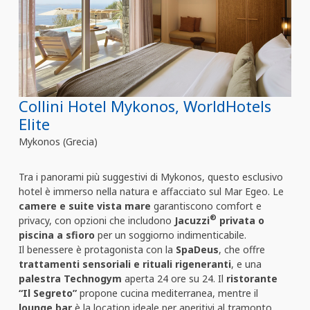
Collini Hotel Mykonos, WorldHotels
Elite
Mykonos (Grecia)
Tra i panorami più suggestivi di Mykonos, questo esclusivo
hotel è immerso nella natura e affacciato sul Mar Egeo. Le
camere e suite vista mare
garantiscono comfort e
®
privacy, con opzioni che includono
Jacuzzi
privata o
piscina a sfioro
per un soggiorno indimenticabile.
Il benessere è protagonista con la
SpaDeus
, che offre
trattamenti sensoriali e rituali rigeneranti
, e una
palestra Technogym
aperta 24 ore su 24. Il
ristorante
“Il Segreto”
propone cucina mediterranea, mentre il
lounge bar
è la location ideale per aperitivi al tramonto.