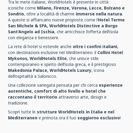
Tra le mete italiane, WorldHotels è presente in città
iconiche come
Milano, Firenze, Verona, Lecce, Bolzano e
Sondrio
, oltre a località di charme
immerse nella natura
.
A queste si affiancano nuove proposte come l’
Hotel Terme
San Michele & SPA, WorldHotels Distinctive a Borgo
Sant’Angelo ad Ischia
, che arricchisce l’offerta dell’isola
con eleganza e benessere.
La rete di hotel si estende anche
oltre i confini italiani
,
con destinazioni esclusive nel Mediterraneo: il
Collini Hotel
Mykonos, WorldHotels Elite
, che unisce stile
contemporaneo e spirito dell’isola greca, e il prestigioso
Makedonia Palace, WorldHotels Luxury
, icona
dell’ospitalità a Salonicco.
Una collezione variegata pensata per chi cerca
esperienze
autentiche, comfort di alto livello e hotel che
raccontano il territorio
attraverso arte, design e
tradizione.
Scopri tutte le
strutture WorldHotels in Italia e nel
Mediterraneo
e prenota ora il tuo
soggiorno esclusivo
!