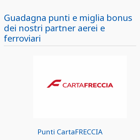
Guadagna punti e miglia bonus
dei nostri partner aerei e
ferroviari
Punti CartaFRECCIA