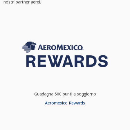
nostri partner aerei.
Guadagna 500 punti a soggiorno
Aeromexico Rewards