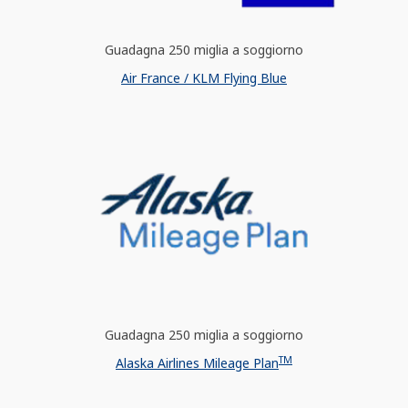
Guadagna 250 miglia a soggiorno
Air France / KLM Flying Blue
Guadagna 250 miglia a soggiorno
TM
Alaska Airlines Mileage Plan