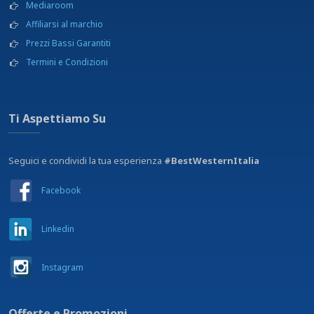
Mediaroom
Affiliarsi al marchio
Prezzi Bassi Garantiti
Termini e Condizioni
Ti Aspettiamo Su
Seguici e condividi la tua esperienza
#BestWesternItalia
Facebook
Linkedin
Instagram
Offerte e Promozioni