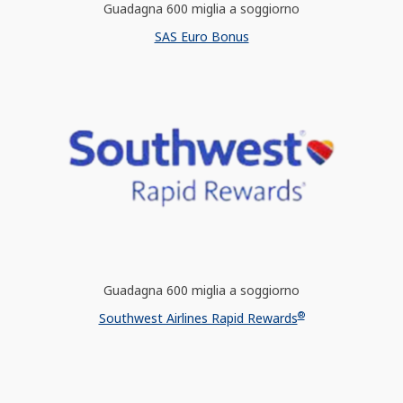
Guadagna 600 miglia a soggiorno
SAS Euro Bonus
Guadagna 600 miglia a soggiorno
®
Southwest Airlines Rapid Rewards