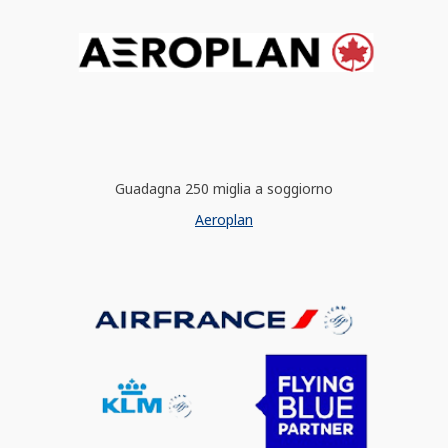
Guadagna 250 miglia a soggiorno
Aeroplan