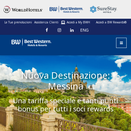
Le Tue prenotazioni
Assistenza Clienti
Accedi a My BWH
Accedi a BW Rewards®
ENG
Nuova Destinazione:
Messina
Una tariffa speciale e tanti punti
bonus per tutti i soci rewards