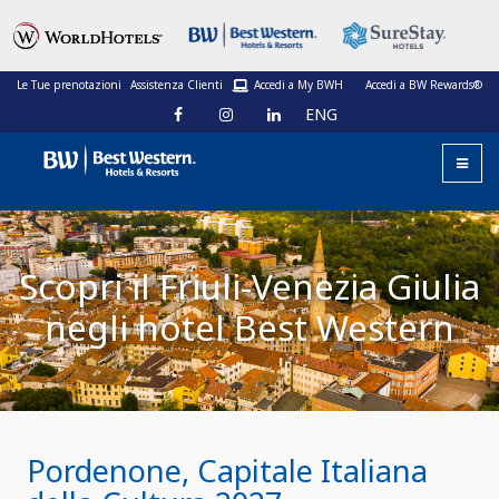
Le Tue prenotazioni
Assistenza Clienti
Accedi a My BWH
Accedi a BW Rewards®
ENG
Scopri il Friuli-Venezia Giulia
negli hotel Best Western
Pordenone, Capitale Italiana