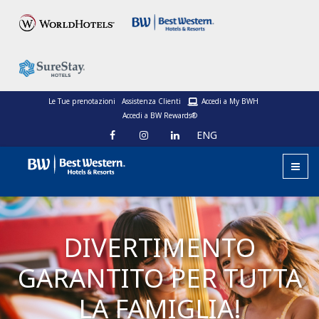
Le Tue prenotazioni
Assistenza Clienti
Accedi a My BWH
Accedi a BW Rewards®
ENG
DIVERTIMENTO
GARANTITO PER TUTTA
LA FAMIGLIA!