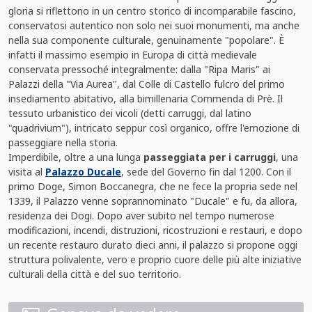
gloria si riflettono in un centro storico di incomparabile fascino,
conservatosi autentico non solo nei suoi monumenti, ma anche
nella sua componente culturale, genuinamente "popolare". È
infatti il massimo esempio in Europa di città medievale
conservata pressoché integralmente: dalla "Ripa Maris" ai
Palazzi della "Via Aurea", dal Colle di Castello fulcro del primo
insediamento abitativo, alla bimillenaria Commenda di Prè. Il
tessuto urbanistico dei vicoli (detti carruggi, dal latino
"quadrivium"), intricato seppur così organico, offre l'emozione di
passeggiare nella storia.
Imperdibile, oltre a una lunga
passeggiata per i carruggi
, una
visita al
Palazzo Ducale
, sede del Governo fin dal 1200. Con il
primo Doge, Simon Boccanegra, che ne fece la propria sede nel
1339, il Palazzo venne soprannominato "Ducale" e fu, da allora,
residenza dei Dogi. Dopo aver subito nel tempo numerose
modificazioni, incendi, distruzioni, ricostruzioni e restauri, e dopo
un recente restauro durato dieci anni, il palazzo si propone oggi
struttura polivalente, vero e proprio cuore delle più alte iniziative
culturali della città e del suo territorio.