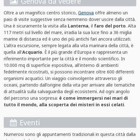
Genova da vedere
Oltre a un magnifico centro storico,
Genova
offre almeno un
paio di visite suggestive senza nemmeno dover uscire dalla città.
Una è sicuramente la visita alla
Lanterna
, il
faro del porto
. Alta
117 metri sul livello del mare, irradia la sua luce fino a 36 miglia
marine di distanza ed è uno dei più antichi fari ancora utilizzati.
L'altra escursione, sempre legata alla vita marinara della città, è
quella all'
Acquario
. È il più grande d'Europa e rappresenta un
riferimento importante per la città e il mondo scientifico. In
10.000 mq di superficie espositiva, all'interno di ambienti
fedelmente ricostruiti, si possono incontrare oltre 600 differenti
organismi acquatici. Un viaggio coinvolgente attraverso gli
oceani, partendo dall'origine della vita per arrivare alle tematiche
di attualità sulla salvaguardia degli ecosistemi. Ad ogni angolo
del percorso una sorpresa:
è come immergersi nei mari di
tutto il mondo, alla scoperta dei misteri in essi celati
.
Eventi
Numerosi sono gli appuntamenti tradizionali in questa città dalla