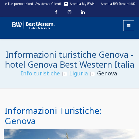
Le Tue prenotazioni
Assistenza Clienti
Accedi a My BWH
Accedi a BW RewardsÂ®
Informazioni turistiche Genova -
hotel Genova Best Western Italia
Info turistiche
Liguria
Genova
Informazioni Turistiche:
Genova