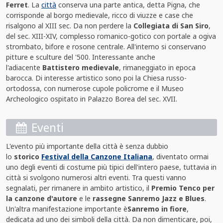
Ferret
. La
città
conserva una parte antica, detta Pigna, che
corrisponde al borgo medievale, ricco di viuzze e case che
risalgono al XIII sec. Da non perdere la
Collegiata di San Siro
,
del sec. XIII-XIV, complesso romanico-gotico con portale a ogiva
strombato, bifore e rosone centrale. All'interno si conservano
pitture e sculture del '500. Interessante anche
l'adiacente
Battistero medievale
, rimaneggiato in epoca
barocca. Di interesse artistico sono poi la Chiesa russo-
ortodossa, con numerose cupole policrome e il Museo
Archeologico ospitato in Palazzo Borea del sec. XVII.
Eventi
L'evento più importante della città è senza dubbio
lo
storico
Festival della Canzone Italiana
, diventato ormai
uno degli eventi di costume più tipici dell'intero paese, tuttavia in
città si svolgono numerosi altri eventi. Tra questi vanno
segnalati, per rimanere in ambito artistico, il
Premio Tenco per
la canzone d'autore
e le
rassegne Sanremo Jazz e Blues
.
Un'altra manifestazione importante è
Sanremo in fiore
,
dedicata ad uno dei simboli della città. Da non dimenticare, poi,