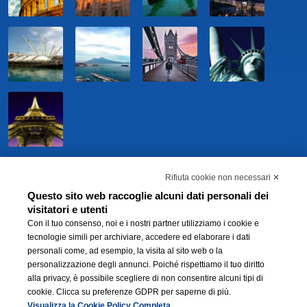
Rifiuta cookie non necessari ✕
Questo sito web raccoglie alcuni dati personali dei
visitatori e utenti
Con il tuo consenso, noi e i nostri partner utilizziamo i cookie e
tecnologie simili per archiviare, accedere ed elaborare i dati
personali come, ad esempio, la visita al sito web o la
personalizzazione degli annunci. Poiché rispettiamo il tuo diritto
BWH Hotels Italia S.C.p.A. - Società Benefit - via Livraghi, 1/b - 20126 Milano -
alla privacy, è possibile scegliere di non consentire alcuni tipi di
P.IVA 06865290156 -
Modifica preferenze Cookie
-
Privacy Policy
-
Modello 231
cookie. Clicca su preferenze GDPR per saperne di più.
e Whistleblowing
®
Visualizza la Cookie Policy Completa
Each BWH
Hotels property is independently owned and operated.