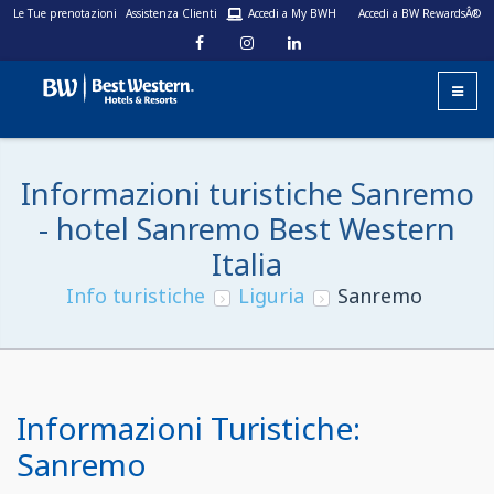
Le Tue prenotazioni
Assistenza Clienti
Accedi a My BWH
Accedi a BW RewardsÂ®
Informazioni turistiche Sanremo
- hotel Sanremo Best Western
Italia
Info turistiche
Liguria
Sanremo
Informazioni Turistiche:
Sanremo