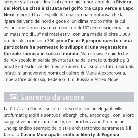
sempre stata considerata il centro più importante della
Riviera
dei Fiori
.
La città è situata nel golfo tra Capo Verde e Capo
Nero
, è protetta alle spalle da una catena montuosa che la
ripara dai venti del nord e gode di un clima molto mite, la cui
escursione termica va da un minimo di 10° nei mesi invernali ad
un massimo di 30° nei mesi estivi, con una media di oltre 3.000
ore di sole, cioè circa 300 giorni l'anno.
E proprio questo clima
particolare ha permesso lo sviluppo di una vegetazione
floreale famosa in tutto il mondo
. Non stupisce quindi che
dal XIV secolo in poi sia diventata una delle mete turistiche più
amate ed esclusive del mediterraneo. Tra i suoi visitatori abituali,
infatti, si annoverano nomi del calibro di Maria Alexandrovna,
imperatrice di Russia, Federico III di Russia e Alfred Nobel.
Sanremo da vedere
La Città, alla fine del secolo scorso sbocciò, in eleganti ville,
profumati giardini e sontuosi alberghi che, ancor oggi, con le loro
suggestive architetture liberty, ne caratterizzano l'immagine.
Uno splendido esempio dello stile architettonico sanremese è il
famoso
Casino Municipale
,
edificio liberty di Eugenio