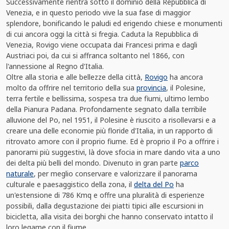
Successivamente rientra sotto il dominio della Repubblica di
Venezia, e in questo periodo vive la sua fase di maggior
splendore, bonificando le paludi ed erigendo chiese e monumenti
di cui ancora oggi la città si fregia. Caduta la Repubblica di
Venezia, Rovigo viene occupata dai Francesi prima e dagli
Austriaci poi, da cui si affranca soltanto nel 1866, con
l'annessione al Regno d'Italia.
Oltre alla storia e alle bellezze della città,
Rovigo
ha ancora
molto da offrire nel territorio della sua
provincia
, il Polesine,
terra fertile e bellissima, sospesa tra due fiumi, ultimo lembo
della Pianura Padana. Profondamente segnato dalla terribile
alluvione del Po, nel 1951, il Polesine è riuscito a risollevarsi e a
creare una delle economie più floride d'Italia, in un rapporto di
ritrovato amore con il proprio fiume. Ed è proprio il Po a offrire i
panorami più suggestivi, là dove sfocia in mare dando vita a uno
dei delta più belli del mondo. Divenuto in gran parte
parco
naturale
, per meglio conservare e valorizzare il panorama
culturale e paesaggistico della zona, il
delta del Po
ha
un'estensione di 786 Kmq e offre una pluralità di esperienze
possibili, dalla degustazione dei piatti tipici alle escursioni in
bicicletta, alla visita dei borghi che hanno conservato intatto il
loro legame con il fiume.