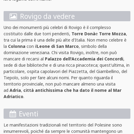
Rovigo da vedere
Uno dei monumenti più celebri di Rovigo è il complesso
costituito dalle due torri pendenti,
Torre Donà
e
Torre Mozza
,
tra cui la prima è una delle più alte d'Italia. Non meno celebre è
la
Colonna
con il
Leone di San Marco
, simbolo della
dominazione veneziana. Chi visita Rovigo, inoltre, non può
mancare di recarsi al
Palazzo dell'Accademia dei Concordi
,
sede di due biblioteche e di una ricca pinacoteca; quest'ultima, in
particolare, ospita capolavori del Piazzetta, del Giambellino, del
Tiepolo, solo per fare alcuni nomi. Per quanto riguarda il
territorio provinciale, non può mancare almeno una visita
ad
Adria
,
città antichissima che ha dato il nome al Mar
Adriatico
.
Eventi
Le manifestazioni tradizionali nel territorio del Polesine sono
innumerevoli, poiché da sempre le comunità mantengono un