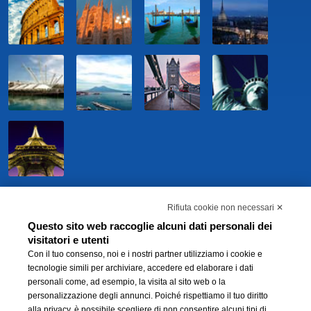
Rifiuta cookie non necessari ✕
Questo sito web raccoglie alcuni dati personali dei
visitatori e utenti
Con il tuo consenso, noi e i nostri partner utilizziamo i cookie e
tecnologie simili per archiviare, accedere ed elaborare i dati
personali come, ad esempio, la visita al sito web o la
personalizzazione degli annunci. Poiché rispettiamo il tuo diritto
BWH Hotels Italia S.C.p.A. - Società Benefit - via Livraghi, 1/b - 20126 Milano -
alla privacy, è possibile scegliere di non consentire alcuni tipi di