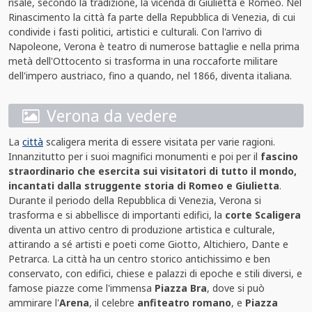
risale, secondo la tradizione, la vicenda di Giulietta e Romeo. Nel
Rinascimento la città fa parte della Repubblica di Venezia, di cui
condivide i fasti politici, artistici e culturali. Con l'arrivo di
Napoleone, Verona è teatro di numerose battaglie e nella prima
metà dell'Ottocento si trasforma in una roccaforte militare
dell'impero austriaco, fino a quando, nel 1866, diventa italiana.
Verona da vedere
La
città
scaligera merita di essere visitata per varie ragioni.
Innanzitutto per i suoi magnifici monumenti e poi per il
fascino
straordinario che esercita sui visitatori di tutto il mondo,
incantati dalla struggente storia di Romeo e Giulietta
.
Durante il periodo della Repubblica di Venezia, Verona si
trasforma e si abbellisce di importanti edifici, la
corte Scaligera
diventa un attivo centro di produzione artistica e culturale,
attirando a sé artisti e poeti come Giotto, Altichiero, Dante e
Petrarca. La città ha un centro storico antichissimo e ben
conservato, con edifici, chiese e palazzi di epoche e stili diversi, e
famose piazze come l'immensa
Piazza Bra
, dove si può
ammirare l'
Arena
, il celebre
anfiteatro romano
, e
Piazza