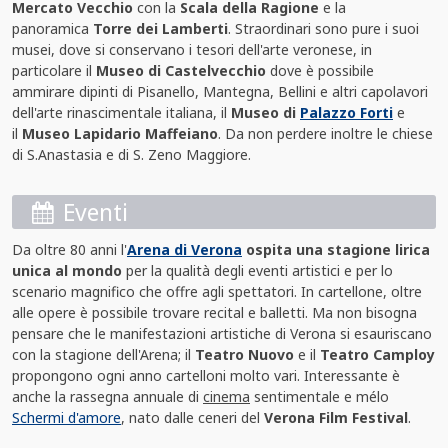
Mercato Vecchio
con la
Scala della Ragione
e la
panoramica
Torre dei Lamberti
. Straordinari sono pure i suoi
musei, dove si conservano i tesori dell'arte veronese, in
particolare il
Museo di Castelvecchio
dove è possibile
ammirare dipinti di Pisanello, Mantegna, Bellini e altri capolavori
dell'arte rinascimentale italiana, il
Museo di
Palazzo Forti
e
il
Museo Lapidario Maffeiano
. Da non perdere inoltre le chiese
di S.Anastasia e di S. Zeno Maggiore.
Eventi
Da oltre 80 anni l'
Arena di Verona
ospita una stagione lirica
unica al mondo
per la qualità degli eventi artistici e per lo
scenario magnifico che offre agli spettatori. In cartellone, oltre
alle opere è possibile trovare recital e balletti. Ma non bisogna
pensare che le manifestazioni artistiche di Verona si esauriscano
con la stagione dell'Arena; il
Teatro Nuovo
e il
Teatro Camploy
propongono ogni anno cartelloni molto vari. Interessante è
anche la rassegna annuale di
cinema
sentimentale e mélo
Schermi d'amore
, nato dalle ceneri del
Verona Film Festival
.