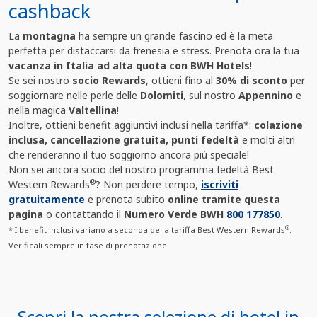
cashback
La
montagna
ha sempre un grande fascino ed è la meta
perfetta per distaccarsi da frenesia e stress. Prenota ora la tua
vacanza in Italia ad alta quota con BWH Hotels
!
Se sei nostro
socio Rewards
, ottieni fino al
30% di sconto
per
soggiornare nelle perle delle
Dolomiti
, sul nostro
Appennino
e
nella magica
Valtellina
!
Inoltre, ottieni benefit aggiuntivi inclusi nella tariffa*:
colazione
inclusa, cancellazione gratuita, punti fedeltà
e molti altri
che renderanno il tuo soggiorno ancora più speciale!
Non sei ancora socio del nostro programma fedeltà Best
®
Western Rewards
? Non perdere tempo,
iscriviti
gratuitamente
e prenota subito
online tramite questa
pagina
o contattando il
Numero Verde BWH
800 177850
.
®
* I benefit inclusi variano a seconda della tariffa Best Western Rewards
.
Verificali sempre in fase di prenotazione.
Scopri la nostra selezione di hotel in