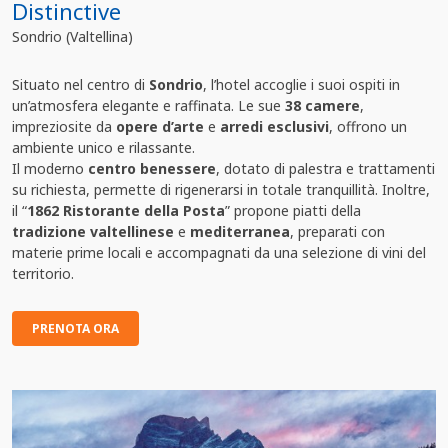
Distinctive
Sondrio (Valtellina)
Situato nel centro di
Sondrio
, l’hotel accoglie i suoi ospiti in
un’atmosfera elegante e raffinata. Le sue
38 camere
,
impreziosite da
opere d’arte
e
arredi esclusivi
, offrono un
ambiente unico e rilassante.
Il moderno
centro benessere
, dotato di palestra e trattamenti
su richiesta, permette di rigenerarsi in totale tranquillità. Inoltre,
il “
1862 Ristorante della Posta
” propone piatti della
tradizione valtellinese
e
mediterranea
, preparati con
materie prime locali e accompagnati da una selezione di vini del
territorio.
PRENOTA ORA