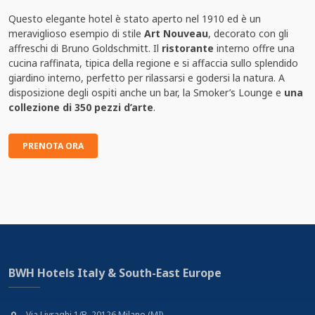
Questo elegante hotel è stato aperto nel 1910 ed è un
meraviglioso esempio di stile
Art Nouveau
, decorato con gli
affreschi di Bruno Goldschmitt. Il
ristorante
interno offre una
cucina raffinata, tipica della regione e si affaccia sullo splendido
giardino interno, perfetto per rilassarsi e godersi la natura. A
disposizione degli ospiti anche un bar, la Smoker’s Lounge e
una
collezione di 350 pezzi d’arte
.
PRENOTA ORA
BWH Hotels Italy & South-East Europe
Via Livraghi 1/B, 20126 Milano (MI)