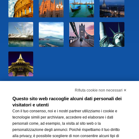
Rifiuta cookie non necessari ✕
Questo sito web raccoglie alcuni dati personali dei
visitatori e utenti
Con il tuo consenso, noi e i nostri partner utilizziamo i cookie e
tecnologie simili per archiviare, accedere ed elaborare i dati
personali come, ad esempio, la visita al sito web o la
personalizzazione degli annunci. Poiché rispettiamo il tuo diritto
BWH Hotels Italia S.C.p.A. - Società Benefit - via Livraghi, 1/b - 20126 Milano -
alla privacy, è possibile scegliere di non consentire alcuni tipi di
P.IVA 06865290156 -
Modifica preferenze Cookie
-
Privacy Policy
-
Modello 231