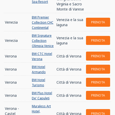
Spa Resort
Virginia e Sacro
Monte di Varese
BW Premier
Venezia e la sua
Venezia
PRENOTA
Collection CHC
laguna
Continental
BW Signature
Venezia e la sua
Venezia
PRENOTA
Collection
laguna
Olimpia Venice
BW CTC Hotel
Verona
Città di Verona
PRENOTA
Verona
BW Hotel
Verona
Città di Verona
PRENOTA
Armando
BW Hotel
Verona
Città di Verona
PRENOTA
Turismo
BW Plus Hotel
Verona
Città di Verona
PRENOTA
De' Capuleti
Muraless Art
Verona -
Hotel,
Castel
Città di Verona
PRENOTA