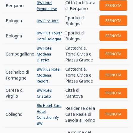
Città fortificata
BW Hotel
Bergamo
PRENOTA
di Bergamo
Piemontese
I portici di
Bologna
PRENOTA
BW City Hotel
Bologna
I portici di
BW Plus Tower
Bologna
PRENOTA
Bologna
Hotel Bologna
Cattedrale,
BW Hotel
Campogalliano
Torre Civica e
PRENOTA
Modena
Piazza Grande
District
Cattedrale,
BW Plus Hotel
Casinalbo di
Torre Civica e
PRENOTA
Modena
Formagine
Piazza Grande
Resort
Cerese di
Città di
BW Hotel
PRENOTA
Virgilio
Mantova
Cristallo
Blu Hotel, Sure
Residenze della
Hotel
Collegno
Casa Reale di
PRENOTA
Collection By
Savoia a Torino
BW
Le Colline del