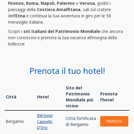
Firenze, Roma, Napoli, Palermo
e
Verona
, goditi i
paesaggi della
Costiera Amalfitana
, sali sul cratere
dell’
Etna
e continua la tua avventura in giro per le 58
meraviglie italiane.
Scopri i
siti italiani del Patrimonio Mondiale
che ancora
non conoscevi e prenota la tua vacanza all’insegna della
bellezza!
Prenota il tuo hotel!
Sito del
Patrimonio
Prenota
Città
Hotel
Mondiale più
l’hotel
vicino
BW Hotel
Città fortificata
Bergamo
PRENOTA
Cappello
di Bergamo
D'Oro