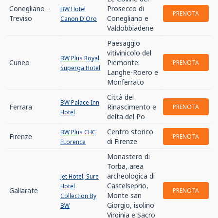
Conegliano -
Prosecco di
BW Hotel
PRENOTA
Treviso
Conegliano e
Canon D'Oro
Valdobbiadene
Paesaggio
vitivinicolo del
BW Plus Royal
Cuneo
Piemonte:
PRENOTA
Superga Hotel
Langhe-Roero e
Monferrato
Città del
BW Palace Inn
Ferrara
Rinascimento e
PRENOTA
Hotel
delta del Po
Centro storico
BW Plus CHC
Firenze
PRENOTA
di Firenze
FLorence
Monastero di
Torba, area
archeologica di
Jet Hotel, Sure
Castelseprio,
Hotel
Gallarate
PRENOTA
Monte san
Collection By
Giorgio, isolino
BW
Virginia e Sacro