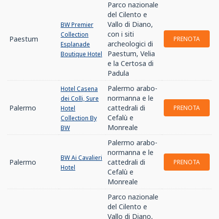
Parco nazionale
del Cilento e
Vallo di Diano,
BW Premier
con i siti
Collection
Paestum
PRENOTA
archeologici di
Esplanade
Paestum, Velia
Boutique Hotel
e la Certosa di
Padula
Palermo arabo-
Hotel Casena
normanna e le
dei Colli, Sure
Palermo
cattedrali di
PRENOTA
Hotel
Cefalù e
Collection By
Monreale
BW
Palermo arabo-
normanna e le
BW Ai Cavalieri
Palermo
cattedrali di
PRENOTA
Hotel
Cefalù e
Monreale
Parco nazionale
del Cilento e
Vallo di Diano,