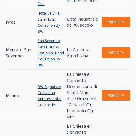
palazzi dei Rolli
Elite
Hotel La Villa,
Città industriale
Sure Hotel
Ivrea
PRENOTA
del XX secolo
Collection By
BW
San Severino
Park Hotel &
Mercato San
La Costiera
PRENOTA
Spa, Sure Hotel
Severino
Amalfitana
Collection By
BW
La Chiesa e il
Convento
Domenicano di
BW Signature
Santa Maria
Collection
Milano
PRENOTA
delle Grazie e il
Antares Hotel
"Cenacolo" di
Concorde
Leonardo Da
Vinci
La Chiesa e il
Convento