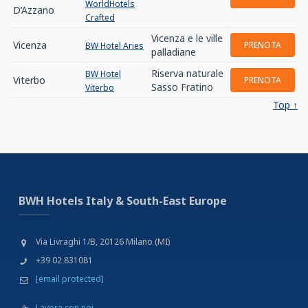
WorldHotels
D’Azzano
Crafted
Vicenza e le ville
Vicenza
PRENOTA
BW Hotel Aries
palladiane
Riserva naturale
BW Hotel
Viterbo
PRENOTA
Sasso Fratino
Viterbo
Top ↑
BWH Hotels Italy & South-East Europe
Via Livraghi 1/B, 20126 Milano (MI)
+39 02 831081
[email protected]
Lavora con noi