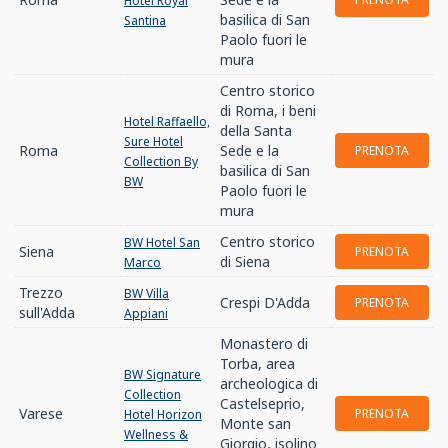
Hotel Royal
basilica di San
Santina
Paolo fuori le
mura
Centro storico
di Roma, i beni
Hotel Raffaello,
della Santa
Sure Hotel
Roma
Sede e la
PRENOTA
Collection By
basilica di San
BW
Paolo fuori le
mura
Centro storico
BW Hotel San
Siena
PRENOTA
di Siena
Marco
Trezzo
BW Villa
Crespi D'Adda
PRENOTA
sull'Adda
Appiani
Monastero di
Torba, area
BW Signature
archeologica di
Collection
Castelseprio,
Varese
PRENOTA
Hotel Horizon
Monte san
Wellness &
Giorgio, isolino