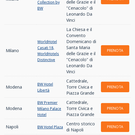
delle Grazie e il
Collection by
"Cenacolo" di
BW
Leonardo Da
Vinci
La Chiesa e il
Convento
Domenicano di
WorldHotel
Santa Maria
Casati 18,
Milano
PRENOTA
delle Grazie e il
WorldHotels
"Cenacolo" di
Distinctive
Leonardo Da
Vinci
Cattedrale,
BW Hotel
Modena
Torre Civica e
PRENOTA
Libertà
Piazza Grande
Cattedrale,
BW Premier
Modena
Torre Civica e
PRENOTA
Milano Palace
Piazza Grande
Hotel
Centro storico
Napoli
PRENOTA
BW Hotel Plaza
di Napoli