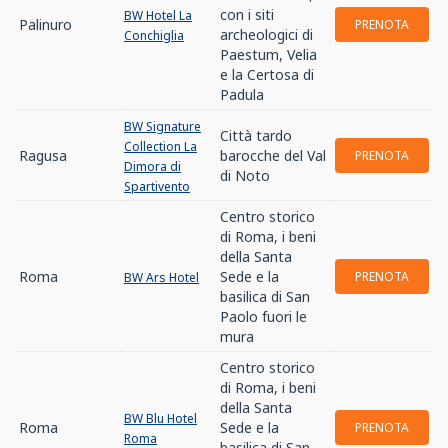
con i siti
BW Hotel La
Palinuro
PRENOTA
archeologici di
Conchiglia
Paestum, Velia
e la Certosa di
Padula
BW Signature
Città tardo
Collection La
Ragusa
barocche del Val
PRENOTA
Dimora di
di Noto
Spartivento
Centro storico
di Roma, i beni
della Santa
Roma
Sede e la
PRENOTA
BW Ars Hotel
basilica di San
Paolo fuori le
mura
Centro storico
di Roma, i beni
della Santa
BW Blu Hotel
Roma
Sede e la
PRENOTA
Roma
basilica di San