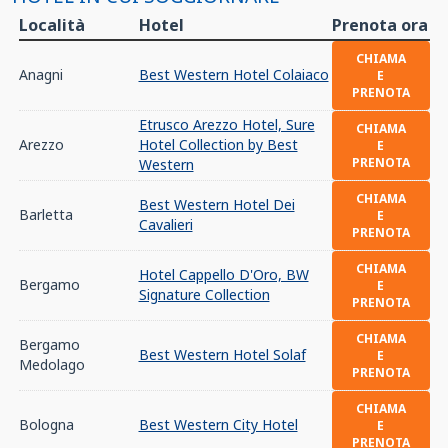
Località
Hotel
Prenota ora
CHIAMA
Anagni
Best Western Hotel Colaiaco
E
PRENOTA
Etrusco Arezzo Hotel, Sure
CHIAMA
Arezzo
Hotel Collection by Best
E
PRENOTA
Western
CHIAMA
Best Western Hotel Dei
Barletta
E
Cavalieri
PRENOTA
CHIAMA
Hotel Cappello D'Oro, BW
Bergamo
E
Signature Collection
PRENOTA
CHIAMA
Bergamo
Best Western Hotel Solaf
E
Medolago
PRENOTA
CHIAMA
Bologna
Best Western City Hotel
E
PRENOTA