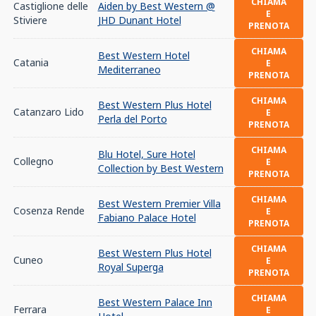
CHIAMA
Castiglione delle
Aiden by Best Western @
E
Stiviere
JHD Dunant Hotel
PRENOTA
CHIAMA
Best Western Hotel
Catania
E
Mediterraneo
PRENOTA
CHIAMA
Best Western Plus Hotel
Catanzaro Lido
E
Perla del Porto
PRENOTA
CHIAMA
Blu Hotel, Sure Hotel
Collegno
E
Collection by Best Western
PRENOTA
CHIAMA
Best Western Premier Villa
Cosenza Rende
E
Fabiano Palace Hotel
PRENOTA
CHIAMA
Best Western Plus Hotel
Cuneo
E
Royal Superga
PRENOTA
CHIAMA
Best Western Palace Inn
Ferrara
E