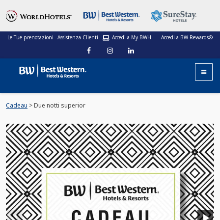
Le Tue prenotazioni
Assistenza Clienti
Accedi a My BWH
Accedi a BW Rewards®
Cadeau
> Due notti superior