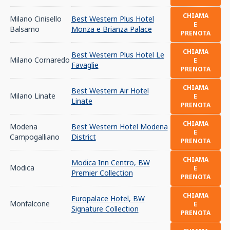
CHIAMA
Milano Cinisello
Best Western Plus Hotel
E
Balsamo
Monza e Brianza Palace
PRENOTA
CHIAMA
Best Western Plus Hotel Le
Milano Cornaredo
E
Favaglie
PRENOTA
CHIAMA
Best Western Air Hotel
Milano Linate
E
Linate
PRENOTA
CHIAMA
Modena
Best Western Hotel Modena
E
Campogalliano
District
PRENOTA
CHIAMA
Modica Inn Centro, BW
Modica
E
Premier Collection
PRENOTA
CHIAMA
Europalace Hotel, BW
Monfalcone
E
Signature Collection
PRENOTA