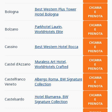
CHIAMA
Best Western Plus Tower
Bologna
E
Hotel Bologna
PRENOTA
CHIAMA
Parkhotel Laurin,
Bolzano
E
WorldHotels Elite
PRENOTA
CHIAMA
Cassino
Best Western Hotel Rocca
E
PRENOTA
CHIAMA
Muraless Art Hotel,
Castel d'Azzano
E
WorldHotels Crafted
PRENOTA
CHIAMA
Castelfranco
Albergo Roma, BW Signature
E
Veneto
Collection
PRENOTA
CHIAMA
Hotel Blumarea, BW
Castelsardo
E
Signature Collection
PRENOTA