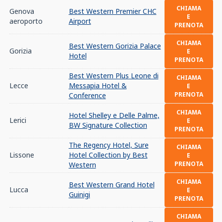
CHIAMA
Genova
Best Western Premier CHC
E
aeroporto
Airport
PRENOTA
CHIAMA
Best Western Gorizia Palace
Gorizia
E
Hotel
PRENOTA
Best Western Plus Leone di
CHIAMA
Lecce
Messapia Hotel &
E
PRENOTA
Conference
CHIAMA
Hotel Shelley e Delle Palme,
Lerici
E
BW Signature Collection
PRENOTA
The Regency Hotel, Sure
CHIAMA
Lissone
Hotel Collection by Best
E
PRENOTA
Western
CHIAMA
Best Western Grand Hotel
Lucca
E
Guinigi
PRENOTA
CHIAMA