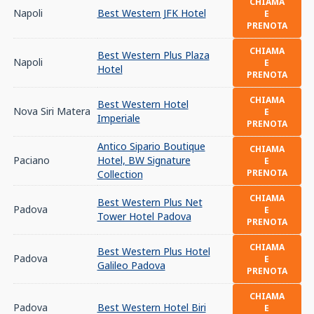
CHIAMA
Napoli
Best Western JFK Hotel
E
PRENOTA
CHIAMA
Best Western Plus Plaza
Napoli
E
Hotel
PRENOTA
CHIAMA
Best Western Hotel
Nova Siri Matera
E
Imperiale
PRENOTA
Antico Sipario Boutique
CHIAMA
Paciano
Hotel, BW Signature
E
PRENOTA
Collection
CHIAMA
Best Western Plus Net
Padova
E
Tower Hotel Padova
PRENOTA
CHIAMA
Best Western Plus Hotel
Padova
E
Galileo Padova
PRENOTA
CHIAMA
Padova
Best Western Hotel Biri
E