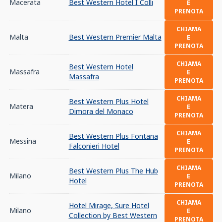
Macerata
Best Western Hotel I Colli
E
PRENOTA
CHIAMA
Malta
Best Western Premier Malta
E
PRENOTA
CHIAMA
Best Western Hotel
Massafra
E
Massafra
PRENOTA
CHIAMA
Best Western Plus Hotel
Matera
E
Dimora del Monaco
PRENOTA
CHIAMA
Best Western Plus Fontana
Messina
E
Falconieri Hotel
PRENOTA
CHIAMA
Best Western Plus The Hub
Milano
E
Hotel
PRENOTA
CHIAMA
Hotel Mirage, Sure Hotel
Milano
E
Collection by Best Western
PRENOTA