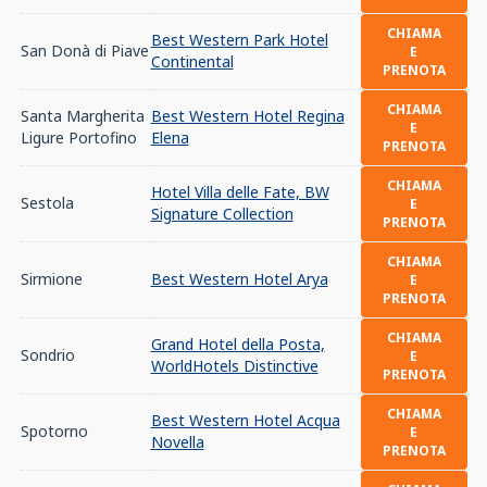
CHIAMA
Best Western Park Hotel
San Donà di Piave
E
Continental
PRENOTA
CHIAMA
Santa Margherita
Best Western Hotel Regina
E
Ligure Portofino
Elena
PRENOTA
CHIAMA
Hotel Villa delle Fate, BW
Sestola
E
Signature Collection
PRENOTA
CHIAMA
Sirmione
Best Western Hotel Arya
E
PRENOTA
CHIAMA
Grand Hotel della Posta,
Sondrio
E
WorldHotels Distinctive
PRENOTA
CHIAMA
Best Western Hotel Acqua
Spotorno
E
Novella
PRENOTA