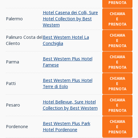
PRENOTA
Hotel Casena dei Colli, Sure
CHIAMA
Palermo
Hotel Collection by Best
E
PRENOTA
Western
CHIAMA
Palinuro Costa del
Best Western Hotel La
E
Cilento
Conchiglia
PRENOTA
CHIAMA
Best Western Plus Hotel
Parma
E
Farnese
PRENOTA
CHIAMA
Best Western Plus Hotel
Patti
E
Terre di Eolo
PRENOTA
CHIAMA
Hotel Bellevue, Sure Hotel
Pesaro
E
Collection by Best Western
PRENOTA
CHIAMA
Best Western Plus Park
Pordenone
E
Hotel Pordenone
PRENOTA