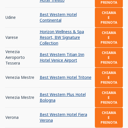
Hotel Treviso
PRENOTA
CHIAMA
Best Western Hotel
Udine
E
Continental
PRENOTA
Horizon Wellness & Spa
CHIAMA
Varese
Resort, BW Signature
E
PRENOTA
Collection
Venezia
CHIAMA
Best Western Titian Inn
Aeroporto
E
Hotel Venice Airport
PRENOTA
Tessera
CHIAMA
Venezia Mestre
Best Western Hotel Tritone
E
PRENOTA
CHIAMA
Best Western Plus Hotel
Venezia Mestre
E
Bologna
PRENOTA
CHIAMA
Best Western Hotel Fiera
Verona
E
Verona
PRENOTA