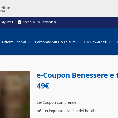
a My BWH
Accedi a BW Rewards®
Offerte Speciali
Corporate MICE & Leisure
BW Rewards®
R
e-Coupon Benessere e 
49€
L'e-Coupon comprende:
un ingresso alla Spa dell’hotel