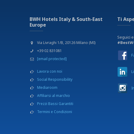
BWH Hotels Italy & South-East
Ti Asp
Europe
Seguici e
#BestWe
Via Livraghi 1/B, 20126 Milano (MI)
+39 02 831081
F
[email protected]
Lavora con noi
L
Social Responsibility
Mediaroom
I
Affiliarsi al marchio
Prezzi Bassi Garantiti
Termini e Condizioni