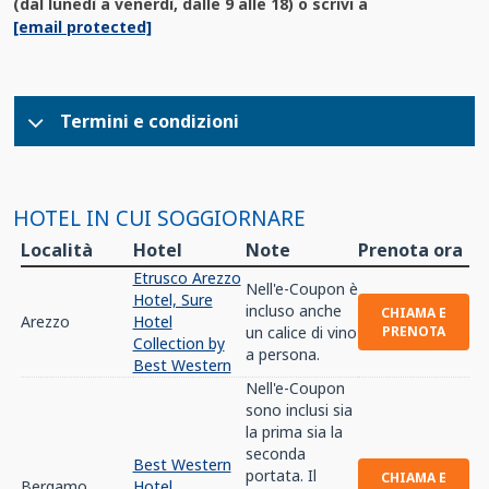
(dal lunedì a venerdì, dalle 9 alle 18) o scrivi a
[email protected]
Termini e condizioni
HOTEL IN CUI SOGGIORNARE
Località
Hotel
Note
Prenota ora
Etrusco Arezzo
Nell'e-Coupon è
Hotel, Sure
incluso anche
CHIAMA E
Arezzo
Hotel
un calice di vino
PRENOTA
Collection by
a persona.
Best Western
Nell'e-Coupon
sono inclusi sia
la prima sia la
seconda
Best Western
portata. Il
CHIAMA E
Bergamo
Hotel