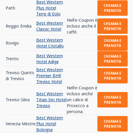
Best Western
CHIAMA E
Patti
Plus Hotel
PRENOTA
Terre di Eolo
Nell'e-Coupon è
Best Western
CHIAMA E
Reggio Emilia
incluso anche il
Classic Hotel
PRENOTA
caffè.
Best Western
CHIAMA E
Rovigo
Hotel Cristallo
PRENOTA
Best Western
CHIAMA E
Trento
Hotel Adige
PRENOTA
Best Western
Treviso Quinto
CHIAMA E
Premier BHR
di Treviso
PRENOTA
Treviso Hotel
Nell'e-Coupon è
Best Western
incluso anche
CHIAMA E
Treviso Silea
Titian Inn Hotel
un calice di
PRENOTA
Treviso
Prosecco a
persona.
Best Western
CHIAMA E
Venezia Mestre
Plus Hotel
PRENOTA
Bologna