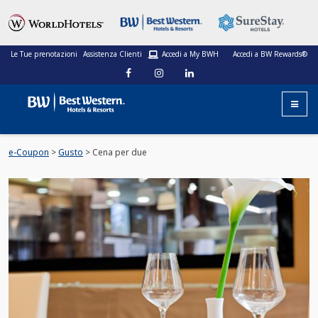
Le Tue prenotazioni
Assistenza Clienti
Accedi a My BWH
Accedi a BW Rewards®
e-Coupon
>
Gusto
> Cena per due