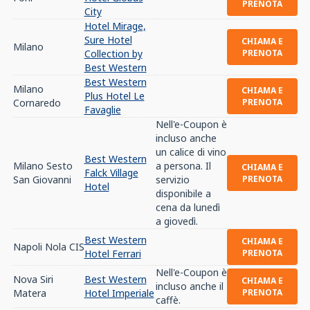
PRENOTA
City
Hotel Mirage,
Sure Hotel
CHIAMA E
Milano
Collection by
PRENOTA
Best Western
Best Western
Milano
CHIAMA E
Plus Hotel Le
Cornaredo
PRENOTA
Favaglie
Nell'e-Coupon è
incluso anche
un calice di vino
Best Western
Milano Sesto
a persona. Il
CHIAMA E
Falck Village
San Giovanni
servizio
PRENOTA
Hotel
disponibile a
cena da lunedì
a giovedì.
Best Western
CHIAMA E
Napoli Nola CIS
Hotel Ferrari
PRENOTA
Nell'e-Coupon è
Nova Siri
Best Western
CHIAMA E
incluso anche il
Matera
Hotel Imperiale
PRENOTA
caffè.