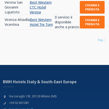
Verona San
Best Western
CHIAMA E
Giovanni
CTC Hotel
PRENOTA
Lupatoto
Verona
Il servizio è
Vicenza Altavilla
Best Western
CHIAMA E
disponibile
Vicentina
Hotel Tre Torri
PRENOTA
anche a pranzo.
Top ↑
BWH Hotels Italy & South-East Europe
Via Livraghi 1/B, 20126 Milano (MI)
+39 02 831081