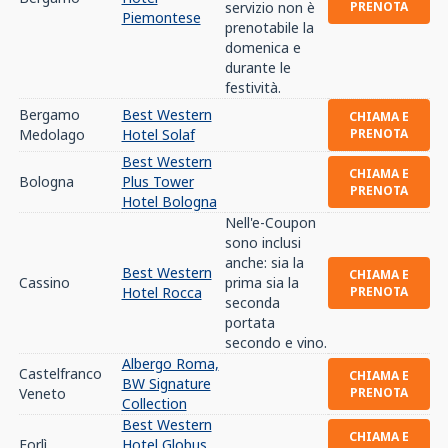
servizio non è
PRENOTA
Piemontese
prenotabile la
domenica e
durante le
festività.
Bergamo
Best Western
CHIAMA E
Medolago
Hotel Solaf
PRENOTA
Best Western
CHIAMA E
Bologna
Plus Tower
PRENOTA
Hotel Bologna
Nell'e-Coupon
sono inclusi
anche: sia la
Best Western
CHIAMA E
Cassino
prima sia la
Hotel Rocca
PRENOTA
seconda
portata
secondo e vino.
Albergo Roma,
Castelfranco
CHIAMA E
BW Signature
Veneto
PRENOTA
Collection
Best Western
CHIAMA E
Forlì
Hotel Globus