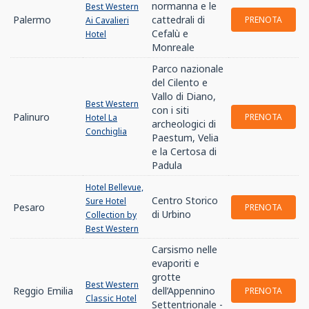
normanna e le
Best Western
Palermo
cattedrali di
PRENOTA
Ai Cavalieri
Cefalù e
Hotel
Monreale
Parco nazionale
del Cilento e
Vallo di Diano,
Best Western
con i siti
Palinuro
PRENOTA
Hotel La
archeologici di
Conchiglia
Paestum, Velia
e la Certosa di
Padula
Hotel Bellevue,
Centro Storico
Sure Hotel
Pesaro
PRENOTA
di Urbino
Collection by
Best Western
Carsismo nelle
evaporiti e
grotte
Best Western
Reggio Emilia
dell’Appennino
PRENOTA
Classic Hotel
Settentrionale -