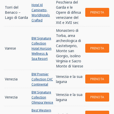
Peschiera del
Hotel Al
Torri del
Garda e le
Caminetto,
Benaco –
Opere di difesa
PRENOTA
WorldHotels
Lago di Garda
veneziane del
Crafted
XVI e XVII sec
Monastero di
Torba, area
BW Signature
archeologica di
Collection
Castelseprio,
Varese
PRENOTA
Hotel Horizon
Monte san
Wellness &
Giorgio, isolino
Spa Resort
Virginia e Sacro
Monte di Varese
BW Premier
Venezia e la sua
Venezia
PRENOTA
Collection CHC
laguna
Continental
BW Signature
Venezia e la sua
Venezia
PRENOTA
Collection
laguna
Olimpia Venice
Best Western