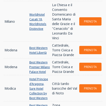
La Chiesa e il
Convento
Domenicano di
WorldHotel
Santa Maria
Casati 18,
Milano
PRENOTA
delle Grazie e il
WorldHotels
"Cenacolo" di
Distinctive
Leonardo Da
Vinci
Cattedrale,
Best Western
Modena
Torre Civica e
PRENOTA
Hotel Libertà
Piazza Grande
Cattedrale,
Best Western
Modena
Torre Civica e
PRENOTA
Premier Milano
Piazza Grande
Palace Hotel
Hotel Principe
Città tardo
d'Aragona,
Modica
barocche del Val
PRENOTA
Sure Hotel
di Noto
Collection by
Best Western
Zona
Best Western