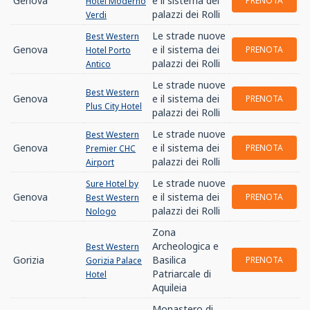
Genova
e il sistema dei
PRENOTA
Hotel Moderno
palazzi dei Rolli
Verdi
Le strade nuove
Best Western
Genova
e il sistema dei
PRENOTA
Hotel Porto
palazzi dei Rolli
Antico
Le strade nuove
Best Western
Genova
e il sistema dei
PRENOTA
Plus City Hotel
palazzi dei Rolli
Le strade nuove
Best Western
Genova
e il sistema dei
PRENOTA
Premier CHC
palazzi dei Rolli
Airport
Le strade nuove
Sure Hotel by
Genova
e il sistema dei
PRENOTA
Best Western
palazzi dei Rolli
Nologo
Zona
Archeologica e
Best Western
Gorizia
Basilica
PRENOTA
Gorizia Palace
Patriarcale di
Hotel
Aquileia
Monastero di