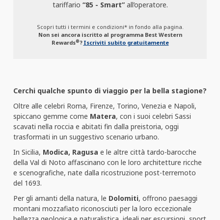
tariffario
“85 - Smart”
all’operatore.
Scopri tutti i termini e condizioni* in fondo alla pagina.
Non sei ancora iscritto al programma Best Western
®
Rewards
?
Iscriviti subito gratuitamente
Cerchi qualche spunto di viaggio per la bella stagione?
Oltre alle celebri Roma, Firenze, Torino, Venezia e Napoli,
spiccano gemme come
Matera
, con i suoi celebri Sassi
scavati nella roccia e abitati fin dalla preistoria, oggi
trasformati in un suggestivo scenario urbano.
In Sicilia,
Modica, Ragusa
e le altre città tardo-barocche
della Val di Noto affascinano con le loro architetture ricche
e scenografiche, nate dalla ricostruzione post-terremoto
del 1693.
Per gli amanti della natura, le
Dolomiti
, offrono paesaggi
montani mozzafiato riconosciuti per la loro eccezionale
bellezza geologica e naturalistica, ideali per escursioni, sport