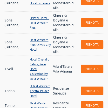
PRENOTA
(Bulgaria)
Monastero di
Hotel Lozenets
Rila
Chiesa di
Bristol Hotel -
Sofia
Boyana e
PRENOTA
Best Western
(Bulgaria)
Monastero di
Plus
Rila
Chiesa di
Best Western
Sofia
Boyana e
PRENOTA
Plus Olives City
(Bulgaria)
Monastero di
Hotel
Rila
Hotel Cristallo
Relais, Sure
Villa d'Este e
Tivoli
PRENOTA
Hotel
Villa Adriana
Collection by
Best Western
BBest Western
Residenze
Torino
PRENOTA
Crystal Palace
Sabaude
Hotel
Residenze
Best Western
Torino
PRENOTA
Sabaude