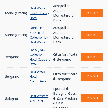
Acropoli di
Best Western
Atene e
Atene (Grecia)
PRENOTA
Plus Embassy
Monastero di
Hotel
Dafni
Acropoli di
Dorian Inn,
Atene e
Sure Hotel
Atene (Grecia)
PRENOTA
Monastero di
Collection by
Dafni
Best Western
BW Signature
Città fortificata
Collection
Bergamo
PRENOTA
di Bergamo
Hotel Cappello
D'Oro
Best Western
Città fortificata
Bergamo
PRENOTA
Hotel
di Bergamo
Piemontese
I portici di
Bologna, Gessi
Best Western
Bologna
di Zola Predosa
PRENOTA
City Hotel
e Gessi
Bolognesi