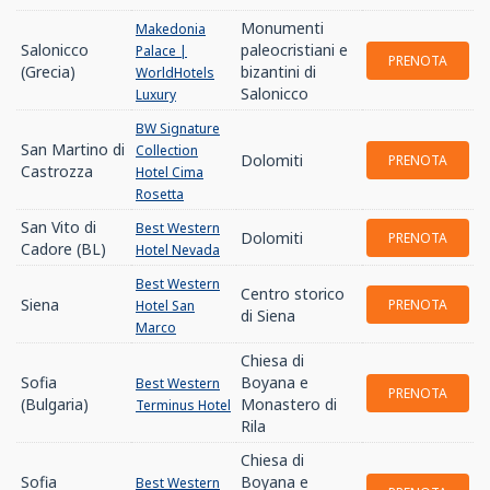
Monumenti
Makedonia
Salonicco
paleocristiani e
Palace |
PRENOTA
(Grecia)
bizantini di
WorldHotels
Salonicco
Luxury
BW Signature
San Martino di
Collection
Dolomiti
PRENOTA
Castrozza
Hotel Cima
Rosetta
San Vito di
Best Western
Dolomiti
PRENOTA
Cadore (BL)
Hotel Nevada
Best Western
Centro storico
Siena
PRENOTA
Hotel San
di Siena
Marco
Chiesa di
Sofia
Boyana e
Best Western
PRENOTA
(Bulgaria)
Monastero di
Terminus Hotel
Rila
Chiesa di
Sofia
Boyana e
Best Western