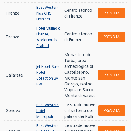
Best Western
Centro storico
Firenze
PRENOTA
Plus CHC
di Firenze
Florence
Hotel Mulino di
Centro storico
Firenze,
Firenze
PRENOTA
di Firenze
WorldHotels
Crafted
Monastero di
Torba, area
archeologica di
Jet Hotel, Sure
Castelseprio,
Hotel
Gallarate
PRENOTA
Monte san
Collection By
Giorgio, isolino
BW
Virginia e Sacro
Monte di Varese
Le strade nuove
Best Western
Genova
e il sistema dei
PRENOTA
Hotel
palazzi dei Rolli
Metropoli
Le strade nuove
Best Western