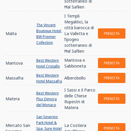
sotterraneo di
Ħal Saflien
I Templi
Megalitici, la
The Vincent
città barocca di
Boutique Hotel,
Malta
La Valletta e
PRENOTA
BW Premier
l’ipogeo
Collection
sotterraneo di
Ħal Saflien
Mantova e
Best Western
Mantova
PRENOTA
Sabbioneta
Hotel Cristallo
Best Western
Massafra
Alberobello
PRENOTA
Hotel Massafra
I Sassi e il Parco
Best Western
delle Chiese
Matera
PRENOTA
Plus Dimora
Rupestri di
del Monaco
Matera
San Severino
Park Hotel &
Mercato San
La Costiera
PRENOTA
Spa, Sure Hotel