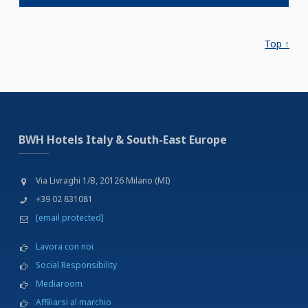
Top ↑
BWH Hotels Italy & South-East Europe
Via Livraghi 1/B, 20126 Milano (MI)
+39 02 831081
[email protected]
Lavora con noi
Social Responsibility
Mediaroom
Affiliarsi al marchio