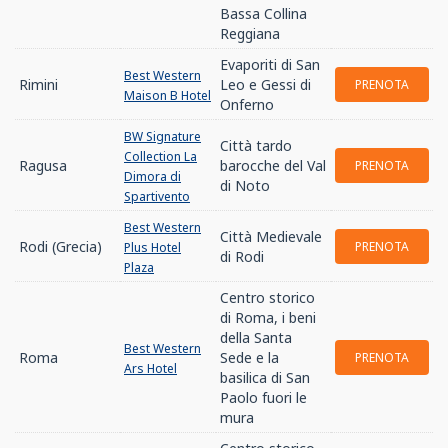
Bassa Collina
Reggiana
Evaporiti di San
Best Western
Rimini
Leo e Gessi di
PRENOTA
Maison B Hotel
Onferno
BW Signature
Città tardo
Collection La
Ragusa
barocche del Val
PRENOTA
Dimora di
di Noto
Spartivento
Best Western
Città Medievale
Rodi (Grecia)
PRENOTA
Plus Hotel
di Rodi
Plaza
Centro storico
di Roma, i beni
della Santa
Best Western
Roma
Sede e la
PRENOTA
Ars Hotel
basilica di San
Paolo fuori le
mura