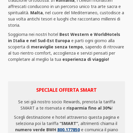
tradizione ortodossa. In
Romania
, i celebri monasteri
affrescati conducono in un percorso unico tra arte sacra e
spiritualità.
Malta
, nel cuore del Mediterraneo, custodisce a
sua volta antichi tesori e luoghi che raccontano millenni di
storia.
Soggiorna nei nostri hotel
Best Western e WorldHotels
in Italia e nel Sud-Est Europa
e parti ogni giorno alla
scoperta di
meraviglie senza tempo
, sapendo di ritrovare
al tuo rientro comfort, accoglienza e servizi pensati per
completare al meglio la tua
esperienza di viaggio!
SPECIALE OFFERTA SMART
Se sei già nostro socio Rewards, prenota la tariffa
SMART a te riservata e
risparmia fino al 30%
!
Scegli destinazione e hotel attraverso questa pagina e
seleziona poi la tariffa
“SMART”
, altrimenti chiama il
numero verde BWH
800.177850
e comunica il piano