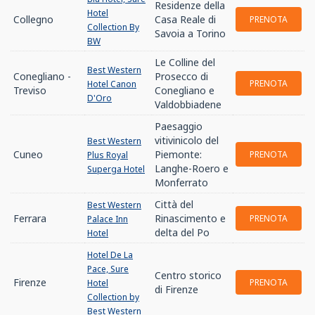
Residenze della
Hotel
Collegno
Casa Reale di
PRENOTA
Collection By
Savoia a Torino
BW
Le Colline del
Best Western
Conegliano -
Prosecco di
PRENOTA
Hotel Canon
Treviso
Conegliano e
D'Oro
Valdobbiadene
Paesaggio
vitivinicolo del
Best Western
Cuneo
Piemonte:
PRENOTA
Plus Royal
Langhe-Roero e
Superga Hotel
Monferrato
Città del
Best Western
Ferrara
Rinascimento e
PRENOTA
Palace Inn
delta del Po
Hotel
Hotel De La
Pace, Sure
Centro storico
Firenze
PRENOTA
Hotel
di Firenze
Collection by
Best Western