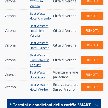
Verona
Città di Verona
PRENOTA
CTC Hotel
Verona
Best Western
Verona
Città di Verona
PRENOTA
Hotel Armando
Best Western
Verona
Città di Verona
PRENOTA
Hotel Fiera
Verona
Best Western
Verona
Città di Verona
PRENOTA
Hotel Turismo
Best Western
Verona
Città di Verona
PRENOTA
Plus Hotel De'
Capuleti
Vicenza e le ville
Best Western
Vicenza
PRENOTA
palladiane
Hotel Aries
Riserva naturale
Best Western
Viterbo
PRENOTA
Sasso Fratino
Hotel Viterbo
* Termini e condizioni della tariffa SMART