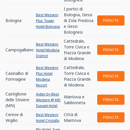
I portici di
Bologna, Gessi
Best Western
Bologna
di Zola Predosa
PRENOTA
Plus Tower
e Gessi
Hotel Bologna
Bolognesi
Cattedrale,
Best Western
Torre Civica e
Campogalliano
PRENOTA
Hotel Modena
Piazza Grande
District
di Modena
Cattedrale,
Best Western
Casinalbo di
Torre Civica e
Plus Hotel
PRENOTA
Formagine
Piazza Grande
Modena
di Modena
Resort
Castiglione
Aiden by Best
Mantova e
delle Stiviere
PRENOTA
Western @ JHD
Sabbioneta
(MN)
Dunant Hotel
Cerese di
Città di
Best Western
PRENOTA
Virgilio
Mantova
Hotel Cristallo
Blu Hotel, Sure