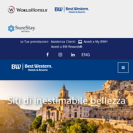
Le Tue prenotazioni
Assistenza Clienti
Accedi a My BWH
Accedi a BW Rewards®
ENG
Siti di inestimabile bellezza