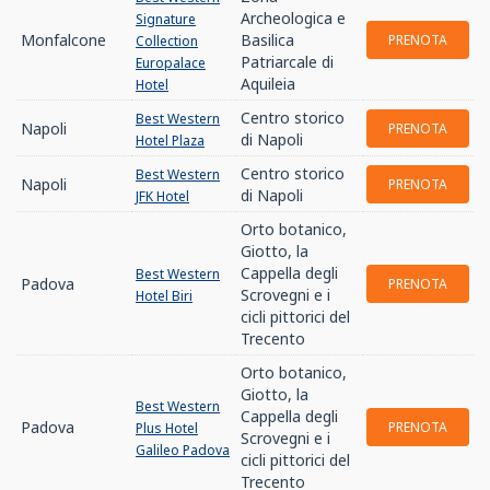
Archeologica e
Signature
Monfalcone
Basilica
PRENOTA
Collection
Patriarcale di
Europalace
Aquileia
Hotel
Centro storico
Best Western
Napoli
PRENOTA
di Napoli
Hotel Plaza
Centro storico
Best Western
Napoli
PRENOTA
di Napoli
JFK Hotel
Orto botanico,
Giotto, la
Cappella degli
Best Western
Padova
PRENOTA
Scrovegni e i
Hotel Biri
cicli pittorici del
Trecento
Orto botanico,
Giotto, la
Best Western
Cappella degli
Padova
PRENOTA
Plus Hotel
Scrovegni e i
Galileo Padova
cicli pittorici del
Trecento