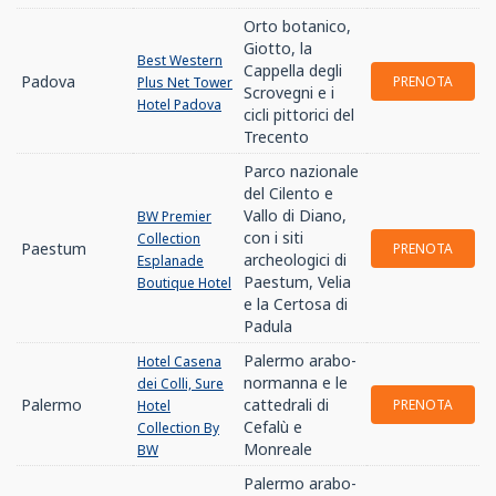
Orto botanico,
Giotto, la
Best Western
Cappella degli
Padova
PRENOTA
Plus Net Tower
Scrovegni e i
Hotel Padova
cicli pittorici del
Trecento
Parco nazionale
del Cilento e
Vallo di Diano,
BW Premier
con i siti
Collection
Paestum
PRENOTA
archeologici di
Esplanade
Paestum, Velia
Boutique Hotel
e la Certosa di
Padula
Palermo arabo-
Hotel Casena
normanna e le
dei Colli, Sure
Palermo
cattedrali di
PRENOTA
Hotel
Cefalù e
Collection By
Monreale
BW
Palermo arabo-