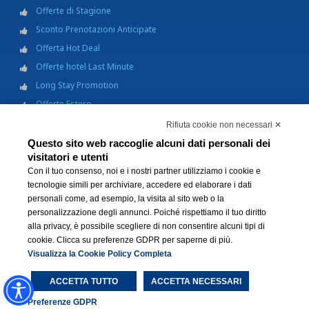
Offerte di Stagione
Sconto Prenotazioni Anticipate
Offerta Hot Deal
Offerte hotel Last Minute
Long Stay Promotion
Offerte Estero
Hotel Per Bambini
Rifiuta cookie non necessari ✕
Business Hotel
Questo sito web raccoglie alcuni dati personali dei
visitatori e utenti
Cofanetti soggiorno
Con il tuo consenso, noi e i nostri partner utilizziamo i cookie e
tecnologie simili per archiviare, accedere ed elaborare i dati
Top Destinations
personali come, ad esempio, la visita al sito web o la
personalizzazione degli annunci. Poiché rispettiamo il tuo diritto
alla privacy, è possibile scegliere di non consentire alcuni tipi di
cookie. Clicca su preferenze GDPR per saperne di più.
Visualizza la Cookie Policy Completa
ACCETTA TUTTO
ACCETTA NECESSARI
Preferenze GDPR