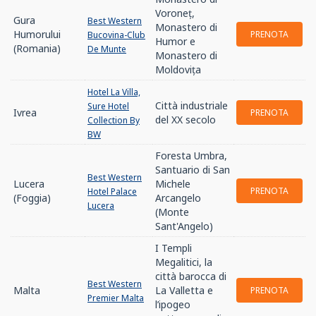
Voroneț,
Gura
Best Western
Monastero di
Humorului
PRENOTA
Bucovina-Club
Humor e
(Romania)
De Munte
Monastero di
Moldovița
Hotel La Villa,
Città industriale
Sure Hotel
Ivrea
PRENOTA
del XX secolo
Collection By
BW
Foresta Umbra,
Santuario di San
Best Western
Lucera
Michele
PRENOTA
Hotel Palace
(Foggia)
Arcangelo
Lucera
(Monte
Sant'Angelo)
I Templi
Megalitici, la
città barocca di
Best Western
Malta
La Valletta e
PRENOTA
Premier Malta
l’ipogeo